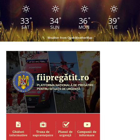
33
34
36
39
°
°
°
°
SAT
SUN
MON
TUE
Weather from OpenWeatherMap