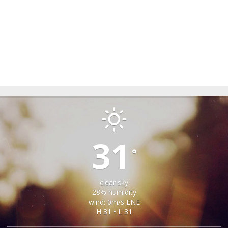
OHABA
31
°
clear sky
28% humidity
wind: 0m/s ENE
H 31 • L 31