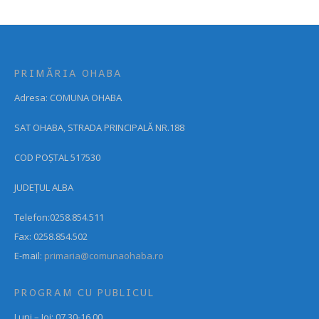
PRIMĂRIA OHABA
Adresa: COMUNA OHABA
SAT OHABA, STRADA PRINCIPALĂ NR.188
COD POȘTAL 517530
JUDEȚUL ALBA
Telefon:0258.854.511
Fax: 0258.854.502
E-mail:
primaria@comunaohaba.ro
PROGRAM CU PUBLICUL
Luni – Joi: 07.30-16.00