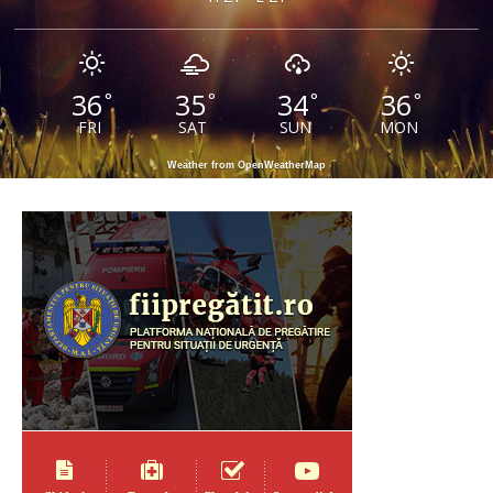
36
35
34
36
°
°
°
°
FRI
SAT
SUN
MON
Weather from OpenWeatherMap