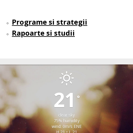
Programe si strategii
Rapoarte si studii
OHABA
21
°
clear sky
75% humidity
wind: 0m/s ENE
H 21 • L 21