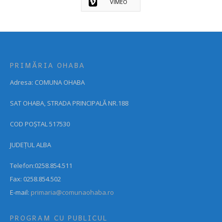
VIMEO
PRIMĂRIA OHABA
Adresa: COMUNA OHABA
SAT OHABA, STRADA PRINCIPALĂ NR.188
COD POȘTAL 517530
JUDEȚUL ALBA
Telefon:0258.854.511
Fax: 0258.854.502
E-mail:
primaria@comunaohaba.ro
PROGRAM CU PUBLICUL