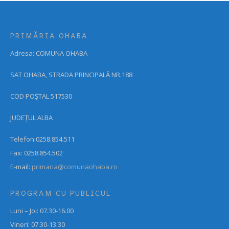
PRIMĂRIA OHABA
Adresa: COMUNA OHABA
SAT OHABA, STRADA PRINCIPALĂ NR.188
COD POȘTAL 517530
JUDEȚUL ALBA
Telefon:0258.854.511
Fax: 0258.854.502
E-mail:
primaria@comunaohaba.ro
PROGRAM CU PUBLICUL
Luni – Joi: 07.30-16.00
Vineri: 07.30-13.30