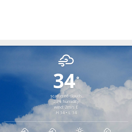
OHABA
34
°
scattered clouds
23% humidity
wind: 2m/s E
H 34 • L 34