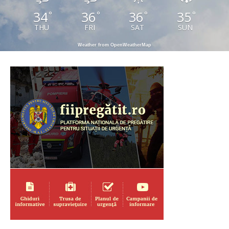
34
36
36
35
°
°
°
°
THU
FRI
SAT
SUN
Weather from OpenWeatherMap