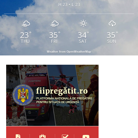
H 23 • L 23
23
35
34
35
°
°
°
°
THU
FRI
SAT
SUN
Weather from OpenWeatherMap