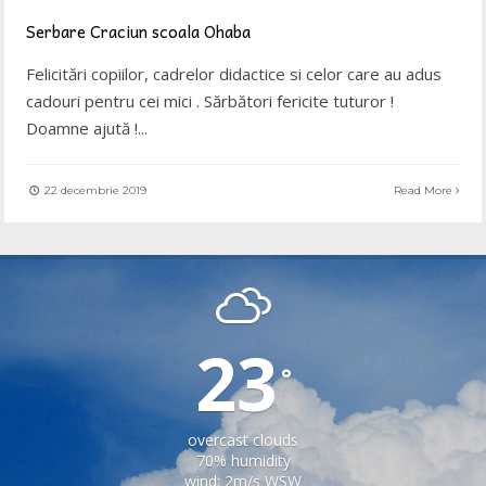
Serbare Craciun scoala Ohaba
Felicitări copiilor, cadrelor didactice si celor care au adus
cadouri pentru cei mici . Sărbători fericite tuturor !
Doamne ajută !
...
22 decembrie 2019
Read More
OHABA
23
°
overcast clouds
70% humidity
wind: 2m/s WSW